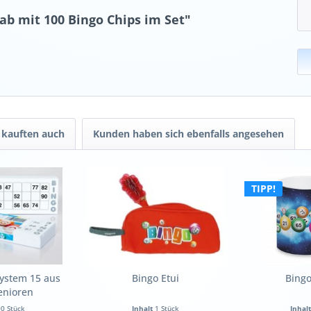
b mit 100 Bingo Chips im Set"
kauften auch
Kunden haben sich ebenfalls angesehen
TIPP!
System 15 aus
Bingo Etui
Bingo
enioren
0 Stück
Inhalt
1 Stück
Inhal