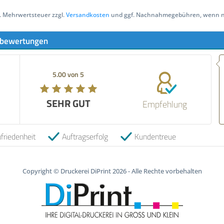
zl. Mehrwertsteuer zzgl.
Versandkosten
und ggf. Nachnahmegebühren, wenn ni
bewertungen
Empfehlung! Se
verlässlicher V
5.00 von 5
5.00 von 5
qualitativ hoch
empfehlenswer
SEHR GUT
SEHR GUT
Empfehlung
06.05.2026
friedenheit
Auftragserfolg
Kundentreue
Copyright © Druckerei DiPrint 2026 - Alle Rechte vorbehalten