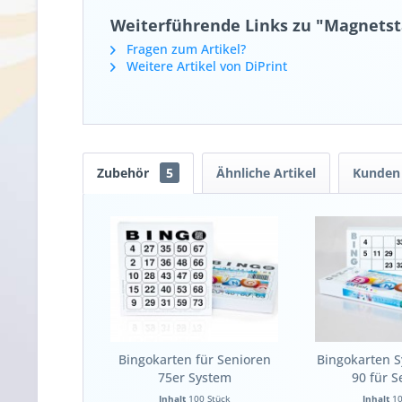
Weiterführende Links zu "Magnetsta
Fragen zum Artikel?
Weitere Artikel von DiPrint
Zubehör
5
Ähnliche Artikel
Kunden 
Bingokarten für Senioren
Bingokarten 
75er System
90 für S
Inhalt
100 Stück
Inhalt
10