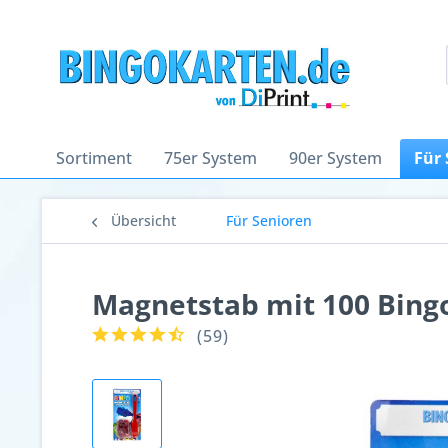
Sortiment
75er System
90er System
Für 
Übersicht
Für Senioren
Magnetstab mit 100 Bingo
(
59
)