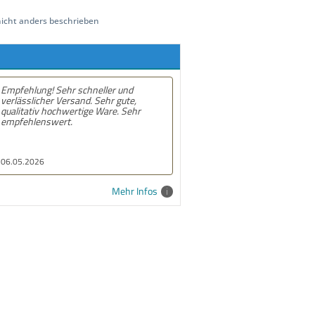
cht anders beschrieben
hr schneller und
Empfehlung! Gute und schnelle
ersand. Sehr gute,
lieferung. Alles prima
wertige Ware. Sehr
t.
10.02.2026
Mehr Infos