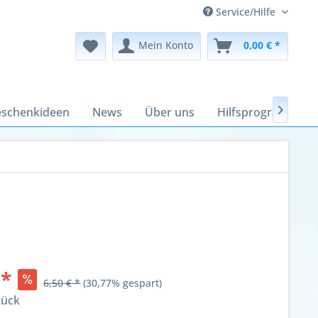
Service/Hilfe
Mein Konto
0,00 € *
schenkideen
News
Über uns
Hilfsprogramme

 *
6,50 € *
(30,77% gespart)
tück