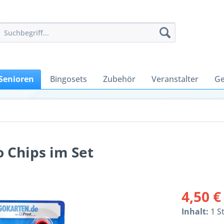
Senioren
Bingosets
Zubehör
Veranstalter
Ge
 Chips im Set
4,50 €
Inhalt:
1 S