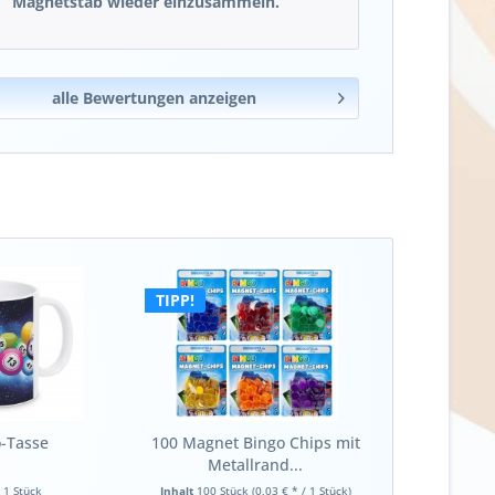
Magnetstab wieder einzusammeln.
alle Bewertungen anzeigen
TIPP!
-Tasse
100 Magnet Bingo Chips mit
Metallrand...
t
1 Stück
Inhalt
100 Stück
(0,03 € * / 1 Stück)