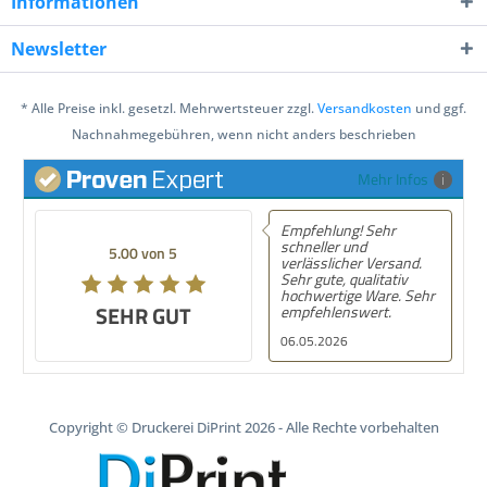
Informationen
Newsletter
* Alle Preise inkl. gesetzl. Mehrwertsteuer zzgl.
Versandkosten
und ggf.
Nachnahmegebühren, wenn nicht anders beschrieben
Mehr Infos
Empfehlung! Sehr
Empfe
schneller und
schnel
5.00 von 5
5.00 von 5
verlässlicher Versand.
prim
Sehr gute, qualitativ
hochwertige Ware. Sehr
SEHR GUT
SEHR GUT
empfehlenswert.
06.05.2026
10.02
Copyright © Druckerei DiPrint 2026 - Alle Rechte vorbehalten