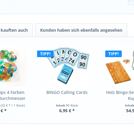
kauften auch
Kunden haben sich ebenfalls angesehen
TIPP!
TIPP!
ips 4 Farben
BINGO Calling Cards
Holz Bingo-Se
Durchmesser
Ku
0,02 € * / 1 Stück)
Inhalt
90 Stück
Inhal
 € *
6,95 € *
54,