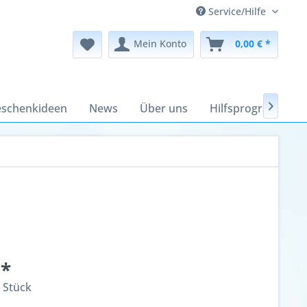
Service/Hilfe
Mein Konto
0,00 € *
schenkideen
News
Über uns
Hilfsprogramme

 *
 Stück