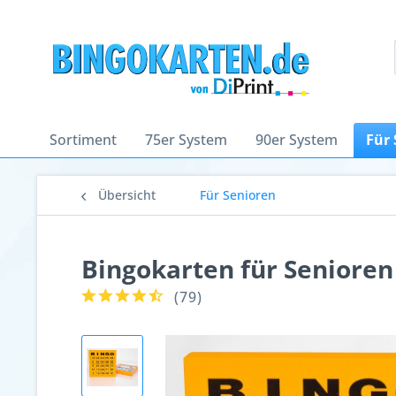
Sortiment
75er System
90er System
Für 
Übersicht
Für Senioren
Bingokarten für Senioren
(
79
)