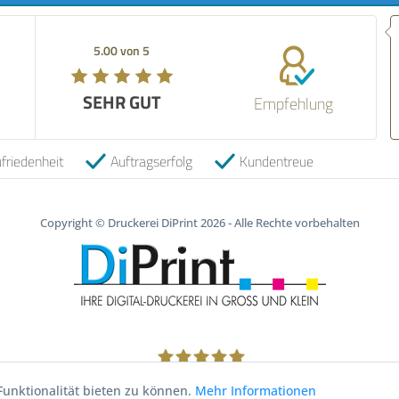
Empfehlung! Sehr 
verlässlicher Vers
5.00 von 5
5.00 von 5
qualitativ hochwe
empfehlenswert.
SEHR GUT
SEHR GUT
Empfehlung
06.05.2026
friedenheit
Auftragserfolg
Kundentreue
Copyright © Druckerei DiPrint 2026 - Alle Rechte vorbehalten
1805
Bewertungen auf ProvenExpert.com
unktionalität bieten zu können.
Mehr Informationen