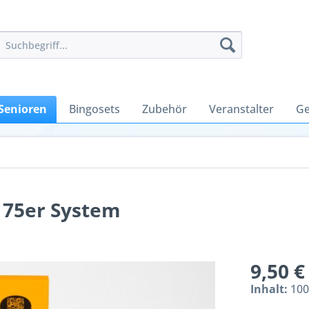
Senioren
Bingosets
Zubehör
Veranstalter
Ge
 75er System
9,50 €
Inhalt:
100