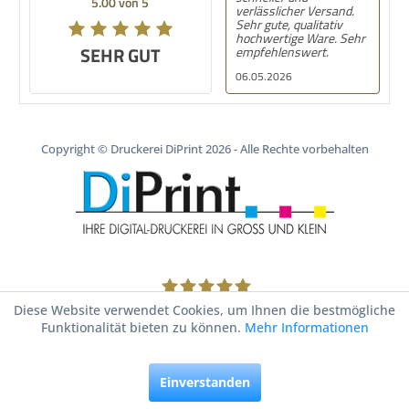
5.00 von 5
5.00 von 5
verlässlicher Versand.
prima
Sehr gute, qualitativ
hochwertige Ware. Sehr
SEHR GUT
SEHR GUT
empfehlenswert.
06.05.2026
10.02.2
Copyright © Druckerei DiPrint 2026 - Alle Rechte vorbehalten
1805
Bewertungen auf ProvenExpert.com
Diese Website verwendet Cookies, um Ihnen die bestmögliche
Funktionalität bieten zu können.
Mehr Informationen
Druckerei DiPrint
Einverstanden