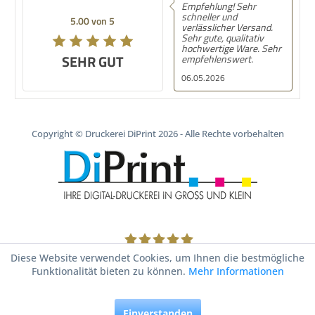
Empfehlung! Sehr
Empf
schneller und
schne
5.00 von 5
5.00 von 5
verlässlicher Versand.
prim
Sehr gute, qualitativ
hochwertige Ware. Sehr
SEHR GUT
SEHR GUT
empfehlenswert.
06.05.2026
10.0
Copyright © Druckerei DiPrint 2026 - Alle Rechte vorbehalten
1805
Bewertungen auf ProvenExpert.com
Diese Website verwendet Cookies, um Ihnen die bestmögliche
Funktionalität bieten zu können.
Mehr Informationen
Druckerei DiPrint
Einverstanden