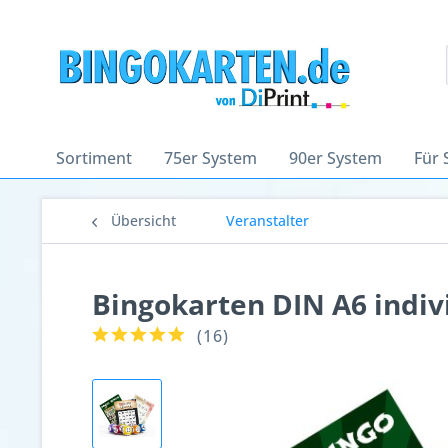
Sortiment
75er System
90er System
Für 
Übersicht
Veranstalter
Bingokarten DIN A6 indivi
(
16
)