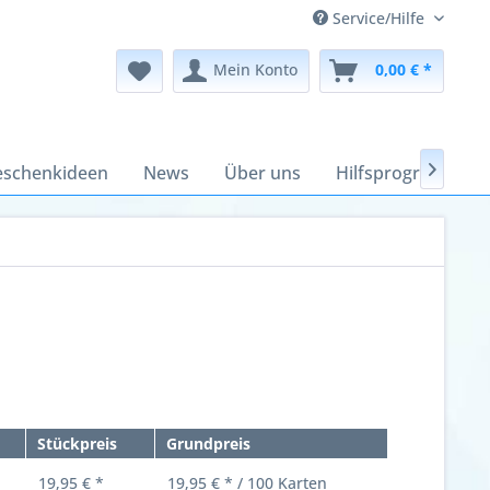
Service/Hilfe
Mein Konto
0,00 € *
schenkideen
News
Über uns
Hilfsprogramme

Stückpreis
Grundpreis
19,95 € *
19,95 € * / 100 Karten