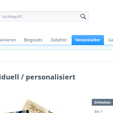
Senioren
Bingosets
Zubehör
Veranstalter
Ge
duell / personalisiert
Einheiten
bis
1