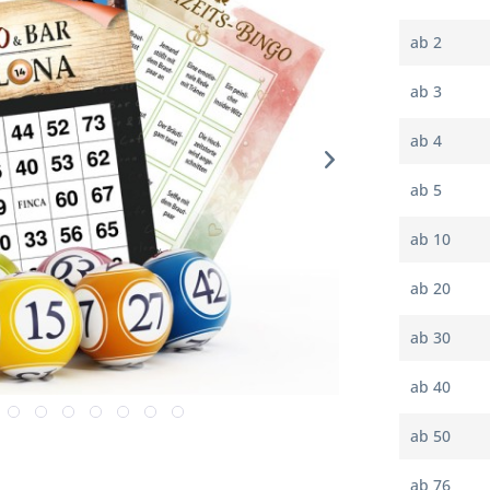
ab
2
ab
3
ab
4
ab
5
ab
10
ab
20
ab
30
ab
40
ab
50
ab
76