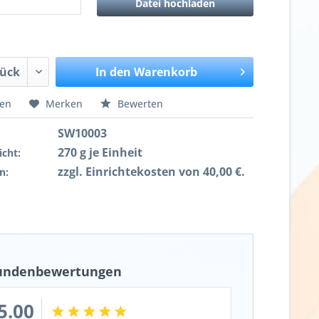
Datei hochladen
In den
Warenkorb
hen
Merken
Bewerten
SW10003
270 g je Einheit
cht:
zzgl. Einrichtekosten von 40,00 €.
n:
undenbewertungen
5.00