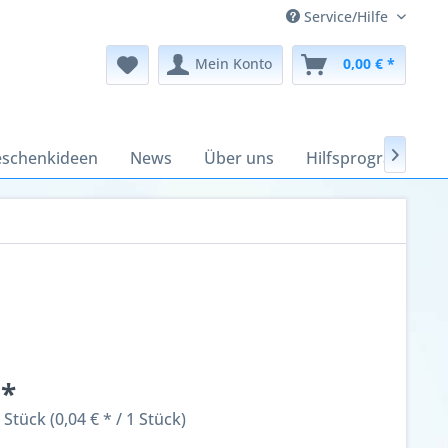
Service/Hilfe
Mein Konto
0,00 € *
schenkideen
News
Über uns
Hilfsprogramme

 *
 Stück (0,04 € * / 1 Stück)