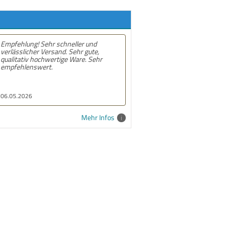
g! Sehr schneller und
Empfehlung! Gute und schnelle
cher Versand. Sehr gute,
lieferung. Alles prima
v hochwertige Ware. Sehr
nswert.
6
10.02.2026
Mehr Infos