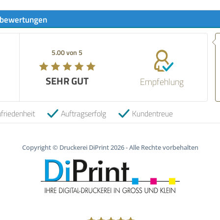
bewertungen
Empfehlun
verlässli
5.00 von 5
5.00 von 5
qualitati
empfehle
SEHR GUT
SEHR GUT
Empfehlung
06.05.202
friedenheit
Auftragserfolg
Kundentreue
Copyright © Druckerei DiPrint 2026 - Alle Rechte vorbehalten