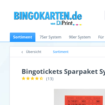
Sortiment
75er System
90er System
Für
Übersicht
Sortiment
Bingotickets Sparpaket S
(
13
)