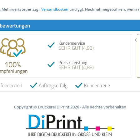
zl. Mehrwertsteuer zzgl.
Versandkosten
und ggf. Nachnahmegebühren, wenn ni
bewertungen
Kundenservice
SEHR GUT (4,93)
100%
Preis / Leistung
SEHR GUT (4,88)
mpfehlungen
friedenheit
Auftragserfolg
Kundentreue
Copyright © Druckerei DiPrint 2026 - Alle Rechte vorbehalten