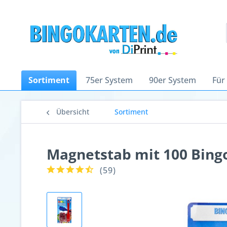
Sortiment
75er System
90er System
Für
Übersicht
Sortiment
Magnetstab mit 100 Bingo
(
59
)