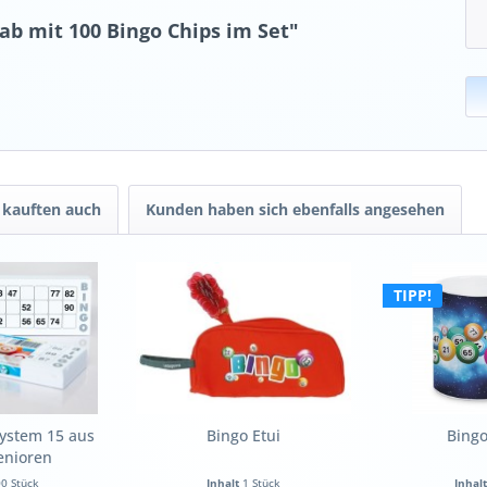
b mit 100 Bingo Chips im Set"
kauften auch
Kunden haben sich ebenfalls angesehen
TIPP!
System 15 aus
Bingo Etui
Bingo
enioren
0 Stück
Inhalt
1 Stück
Inhal