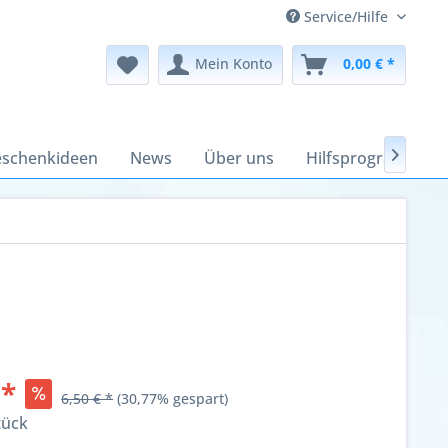
Service/Hilfe
Mein Konto
0,00 € *
schenkideen
News
Über uns
Hilfsprogramme

 *
6,50 € *
(30,77% gespart)
tück