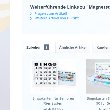
Weiterführende Links zu "Magnetsta
Fragen zum Artikel?
Weitere Artikel von DiPrint
Zubehör
5
Ähnliche Artikel
Kunden 
Bingokarten für Senioren
Bingokarten 
75er System
90 für S
Inhalt
100 Stück
Inhalt
10