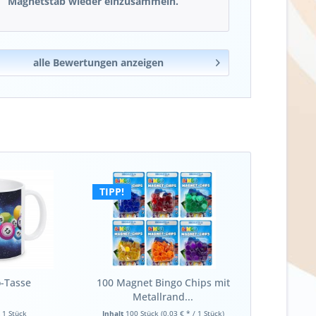
Magnetstab wieder einzusammeln.
alle Bewertungen anzeigen
TIPP!
-Tasse
100 Magnet Bingo Chips mit
Metallrand...
t
1 Stück
Inhalt
100 Stück
(0,03 € * / 1 Stück)