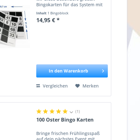
Bingokarten für das System mit
90 Kugeln. Auf jedem DIN A4
Inhalt
1 Bingoblock
Blatt sind 15 Zahlen aus 90
14,95 € *
Zahlen abgedruckt. Die dunklen
freien Felder erhöhen dabei noch
den...
In den
Warenkorb
Vergleichen
Merken
(1)
100 Oster Bingo Karten
Bringe frischen Frühlingsspaß
auf dein nächstes Event mit