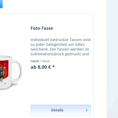
Foto-Tasse
Individuell bedruckte Tassen sind
zu jeder Gelegenheit ein tolles
Geschenk. Die Tassen werden im
Sublimationsdruck gedruckt und
die Farbe wird in die Tasse
Inhalt
1 Stück
eingebrannt. Dadurch ist der
ab 8,00 € *
Druck fest mit der Tasse
verankert und die Tasse ist...
Details