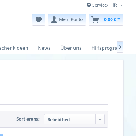
Service/Hilfe
Mein Konto
0,00 € *
schenkideen
News
Über uns
Hilfsprogramme

Sortierung: