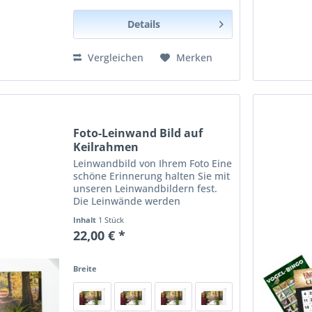
Details
Vergleichen
Merken
Foto-Leinwand Bild auf
Keilrahmen
Leinwandbild von Ihrem Foto Eine
schöne Erinnerung halten Sie mit
unseren Leinwandbildern fest.
Die Leinwände werden
handgefertigt und mit einem
Inhalt
1 Stück
schützenden seidenglänzenden
22,00 € *
Lack überzogen. Das macht Ihre
Bilder besonders haltbar und...
Breite