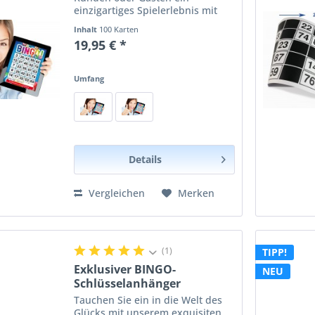
einzigartiges Spielerlebnis mit
unseren Bingokarten zum
Inhalt
100 Karten
Downloaden an. Egal ob Sie eine
19,95 € *
Weihnachtsfeier, eine
Marketingaktion oder eine
Radioshow...
Umfang
Details
Vergleichen
Merken
(1)
TIPP!
Exklusiver BINGO-
NEU
Schlüsselanhänger
Tauchen Sie ein in die Welt des
Glücks mit unserem exquisiten