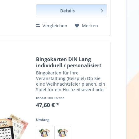
Details
Vergleichen
Merken
Bingokarten DIN Lang
individuell / personalisiert
Bingokarten für Ihre
Veranstaltung (Beispiel) Ob Sie
eine Weihnachtsfeier planen, ein
Spiel für ein Hochzeitsevent oder
eine Großveranstaltung mit
Inhalt
100 Karten
10.000 Besuchern. Für jede
47,60 € *
Veranstaltung finden Sie hier die
richtigen Bingokarten. Alle...
Umfang