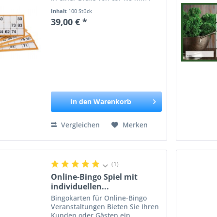
Die Zahlen sind sehr groß
Inhalt
100 Stück
geschrieben und daher
39,00 € *
besonders für Ältere Menschen
auch sehr gut geeignet. Die
einzelnen...
In den
Warenkorb
Vergleichen
Merken
(1)
Online-Bingo Spiel mit
individuellen...
Bingokarten für Online-Bingo
Veranstaltungen Bieten Sie Ihren
Kunden oder Gästen ein