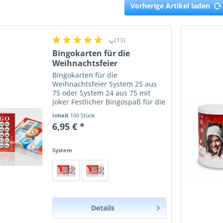
Vorherige Artikel laden
(13)
Bingokarten für die
Weihnachtsfeier
Bingokarten für die
Weihnachtsfeier System 25 aus
75 oder System 24 aus 75 mit
Joker Festlicher Bingospaß für die
Feiertage! Setzen Sie bei Ihrer
Inhalt
100 Stück
Weihnachtsfeier oder
6,95 € *
Adventsveranstaltung auf unsere
einzigartigen Bingokarten! Mit...
System
Details