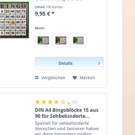
Grünkohlkönigin zu ermitteln?
Inhalt
100 Karten
Warum spielen Sie nicht BINGO.
9,95 € *
Das macht allen Teilnehmern viel
Spaß und bring eine ganze...
Motiv
Details
Vergleichen
Merken
(1)
DIN A4 Bingoblöcke 15 aus
90 für Sehbehinderte...
Speziell für sehbehinderte
Menschen und Senioren haben
wir diese besonders großen