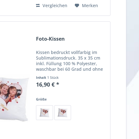
Vergleichen
Merken
Foto-Kissen
Kissen bedruckt vollfarbig im
Sublimationsdruck. 35 x 35 cm
inkl. Füllung 100 % Polyester,
waschbar bei 60 Grad und ohne
verblassen der Farben.
Inhalt
1 Stück
Individuell mit Ihrem Bild oder
16,90 € *
Text. Ein wunderschöner
Geschenkartikel
Größe