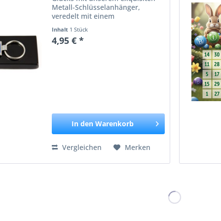
Metall-Schlüsselanhänger,
veredelt mit einem
atemberaubenden 3D "Bingo"!
Inhalt
1 Stück
Dieses einzigartige Accessoire ist
4,95 € *
nicht nur praktisch für die
sichere Aufbewahrung Ihrer
Schlüssel,...
In den
Warenkorb
Vergleichen
Merken