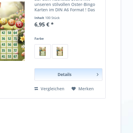
unseren stilvollen Oster-Bingo
Karten im DIN A6 Format ! Das
moderne, liebevoll gestaltete
Inhalt
100 Stück
Design kombiniert klassische
6,95 € *
Ostermotive mit eleganten Bingo-
Elementen – perfekt für...
Farbe
Details
Vergleichen
Merken