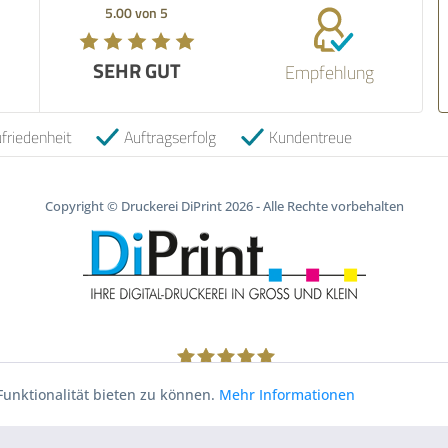
verlässlicher Versand. Seh
5.00 von 5
5.00 von 5
qualitativ hochwertige Wa
empfehlenswert.
EHR GUT
SEHR GUT
Empfehlung
06.05.2026
friedenheit
Auftragserfolg
Kundentreue
Copyright © Druckerei DiPrint 2026 - Alle Rechte vorbehalten
1805
Bewertungen auf ProvenExpert.com
unktionalität bieten zu können.
Mehr Informationen
Druckerei DiPrint