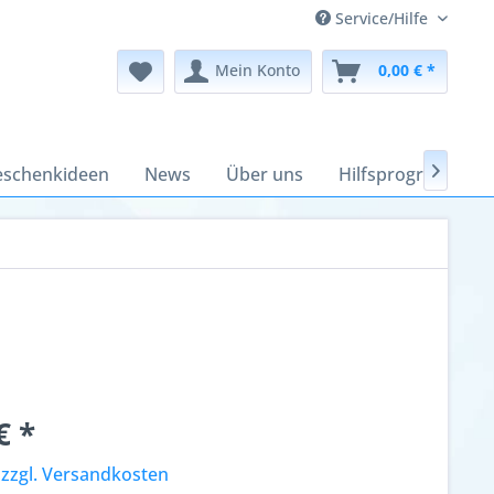
Service/Hilfe
Mein Konto
0,00 € *
schenkideen
News
Über uns
Hilfsprogramme

€ *
.
zzgl. Versandkosten