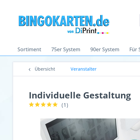
Sortiment
75er System
90er System
Für 
Übersicht
Veranstalter
Individuelle Gestaltung
(
1
)