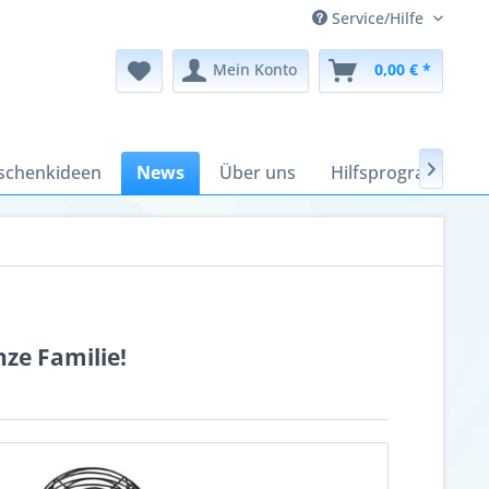
Service/Hilfe
Mein Konto
0,00 € *
schenkideen
News
Über uns
Hilfsprogramme

nze Familie!