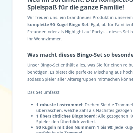
Spielspaß für die ganze Familie!
Wir freuen uns, ein brandneues Produkt in unserem 
komplette 90-Kugel Bingo-Set
! Egal, ob für Familie
Freunden oder als Highlight auf Partys – dieses Set b
Ihr Wohnzimmer.
Was macht dieses Bingo-Set so besond
Unser Bingo-Set enthält alles, was Sie für einen re
benötigen. Es bietet die perfekte Mischung aus hoc
sodass Spieler aller Altersgruppen mitmachen könn
Das Set umfasst:
1 robuste Lostrommel
: Drehen Sie die Trommel
überraschen, welche Zahl als Nächstes gezogen 
1 übersichtliches Bingoboard
: Alle gezogenen K
Spieler den Überblick verliert.
90 Kugeln mit den Nummern 1 bis 90
: Jede Kug
perfekt in die Trommel.