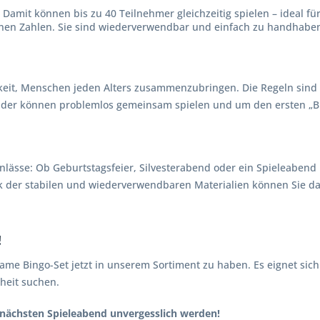
 Damit können bis zu 40 Teilnehmer gleichzeitig spielen – ideal f
nen Zahlen. Sie sind wiederverwendbar und einfach zu handhabe
hkeit, Menschen jeden Alters zusammenzubringen. Die Regeln sind 
inder können problemlos gemeinsam spielen und um den ersten „Bi
 Anlässe: Ob Geburtstagsfeier, Silvesterabend oder ein Spieleabend
der stabilen und wiederverwendbaren Materialien können Sie da
!
same Bingo-Set jetzt in unserem Sortiment zu haben. Es eignet sich 
nheit suchen.
n nächsten Spieleabend unvergesslich werden!