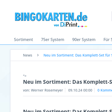
Sortiment
75er System
90er System
Für 
News
Neu im Sortiment: Das Komplett-Set für 9
">
Neu im Sortiment: Das Komplett-Set
von:
Werner Rosemeyer
09.10.24 00:00
0 Komme
Neu im Sortiment: Das Komplett-Se