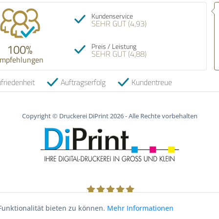
Em
Kundenservice
ver
SEHR GUT (4,93)
qu
em
100%
Preis / Leistung
SEHR GUT (4,88)
mpfehlungen
06
friedenheit
Auftragserfolg
Kundentreue
Copyright © Druckerei DiPrint 2026 - Alle Rechte vorbehalten
1805
Bewertungen auf ProvenExpert.com
unktionalität bieten zu können.
Mehr Informationen