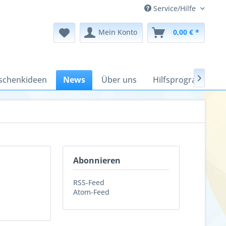
Service/Hilfe
Mein Konto
0,00 € *
schenkideen
News
Über uns
Hilfsprogramme

Abonnieren
RSS-Feed
Atom-Feed