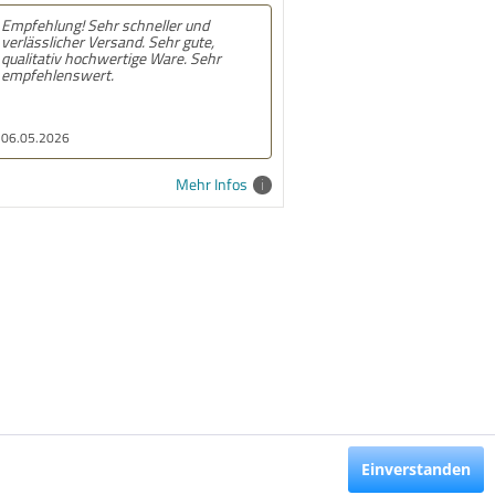
pfehlung! Sehr schneller und
Empfehlung! Gute und schnelle
lässlicher Versand. Sehr gute,
lieferung. Alles prima
alitativ hochwertige Ware. Sehr
pfehlenswert.
.05.2026
10.02.2026
Mehr Infos
Einverstanden