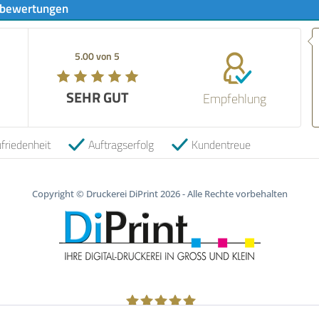
bewertungen
Empfehlung
verlässlich
5.00 von 5
5.00 von 5
qualitativ 
empfehlens
SEHR GUT
SEHR GUT
Empfehlung
06.05.2026
friedenheit
Auftragserfolg
Kundentreue
Copyright © Druckerei DiPrint 2026 - Alle Rechte vorbehalten
1805
Bewertungen auf ProvenExpert.com