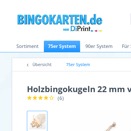
Sortiment
75er System
90er System
Für
Übersicht
75er System
Holzbingokugeln 22 mm v
(
6
)