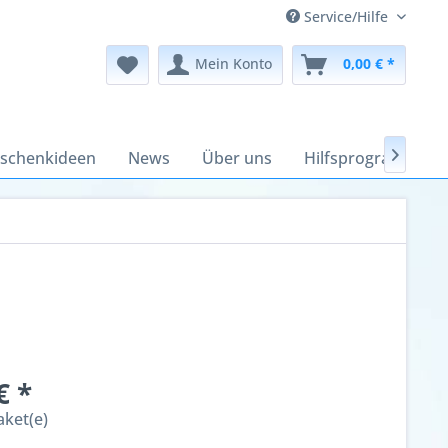
Service/Hilfe
Mein Konto
0,00 € *
schenkideen
News
Über uns
Hilfsprogramme

€ *
aket(e)