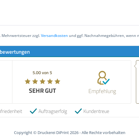
zl. Mehrwertsteuer zzgl.
Versandkosten
und ggf. Nachnahmegebühren, wenn ni
bewertungen
Empfehlung! Sehr schne
verlässlicher Versand. S
5.00 von 5
5.00 von 5
qualitativ hochwertige 
empfehlenswert.
SEHR GUT
SEHR GUT
Empfehlung
06.05.2026
friedenheit
Auftragserfolg
Kundentreue
Copyright © Druckerei DiPrint 2026 - Alle Rechte vorbehalten