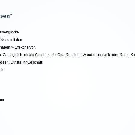
osen"
Pausenglocke
eitdose mit dem
-haben!“- Effekt hervor.
 Ganz gleich, ob als Geschenk für Opa für seinen Wanderrucksack oder für die Kolleg
ssen. Gut für Ihr Geschäft!
sch.
ium