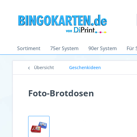
Sortiment
75er System
90er System
Für 
Übersicht
Geschenkideen
Foto-Brotdosen