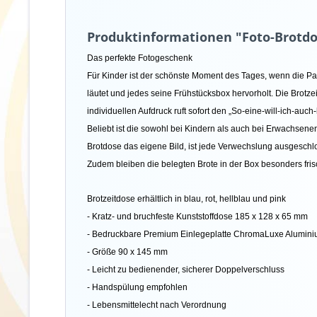
Produktinformationen "Foto-Brotd
Das perfekte Fotogeschenk
Für Kinder ist der schönste Moment des Tages, wenn die 
läutet und jedes seine Frühstücksbox hervorholt. Die Brotz
individuellen Aufdruck ruft sofort den „So-eine-will-ich-auch
Beliebt ist die sowohl bei Kindern als auch bei Erwachsenen.
Brotdose das eigene Bild, ist jede Verwechslung ausgeschlo
Zudem bleiben die belegten Brote in der Box besonders fri
Brotzeitdose erhältlich in blau, rot, hellblau und pink
- Kratz- und bruchfeste Kunststoffdose 185 x 128 x 65 mm
- Bedruckbare Premium Einlegeplatte ChromaLuxe Alumin
- Größe 90 x 145 mm
- Leicht zu bedienender, sicherer Doppelverschluss
- Handspülung empfohlen
- Lebensmittelecht nach Verordnung